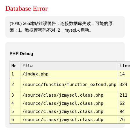
Database Error
(1040) 365建站错误警告：连接数据库失败，可能的原
因：1、数据库密码不对; 2、mysql未启动。
PHP Debug
No.
File
Line
1
/index.php
14
2
/source/function/function_extend.php
324
3
/source/class/jzmysql.class.php
211
4
/source/class/jzmysql.class.php
62
5
/source/class/jzmysql.class.php
94
6
/source/class/jzmysql.class.php
76