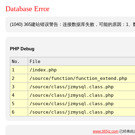
Database Error
(1040) 365建站错误警告：连接数据库失败，可能的原因：1、数
PHP Debug
No.
File
1
/index.php
2
/source/function/function_extend.php
3
/source/class/jzmysql.class.php
4
/source/class/jzmysql.class.php
5
/source/class/jzmysql.class.php
6
/source/class/jzmysql.class.php
www.365jz.com
已经将此