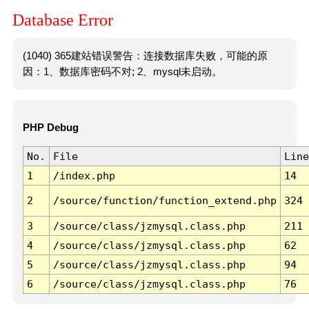
Database Error
(1040) 365建站错误警告：连接数据库失败，可能的原
因：1、数据库密码不对; 2、mysql未启动。
PHP Debug
No.
File
Line
1
/index.php
14
2
/source/function/function_extend.php
324
3
/source/class/jzmysql.class.php
211
4
/source/class/jzmysql.class.php
62
5
/source/class/jzmysql.class.php
94
6
/source/class/jzmysql.class.php
76