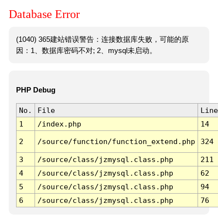
Database Error
(1040) 365建站错误警告：连接数据库失败，可能的原
因：1、数据库密码不对; 2、mysql未启动。
PHP Debug
No.
File
Line
1
/index.php
14
2
/source/function/function_extend.php
324
3
/source/class/jzmysql.class.php
211
4
/source/class/jzmysql.class.php
62
5
/source/class/jzmysql.class.php
94
6
/source/class/jzmysql.class.php
76