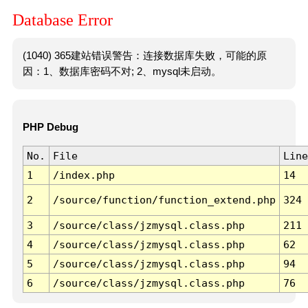
Database Error
(1040) 365建站错误警告：连接数据库失败，可能的原
因：1、数据库密码不对; 2、mysql未启动。
PHP Debug
No.
File
Line
1
/index.php
14
2
/source/function/function_extend.php
324
3
/source/class/jzmysql.class.php
211
4
/source/class/jzmysql.class.php
62
5
/source/class/jzmysql.class.php
94
6
/source/class/jzmysql.class.php
76