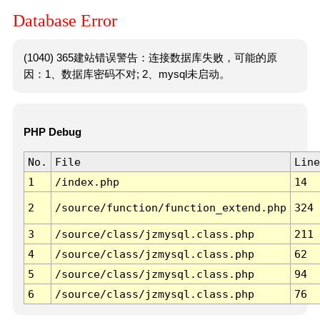
Database Error
(1040) 365建站错误警告：连接数据库失败，可能的原
因：1、数据库密码不对; 2、mysql未启动。
PHP Debug
No.
File
Line
1
/index.php
14
2
/source/function/function_extend.php
324
3
/source/class/jzmysql.class.php
211
4
/source/class/jzmysql.class.php
62
5
/source/class/jzmysql.class.php
94
6
/source/class/jzmysql.class.php
76