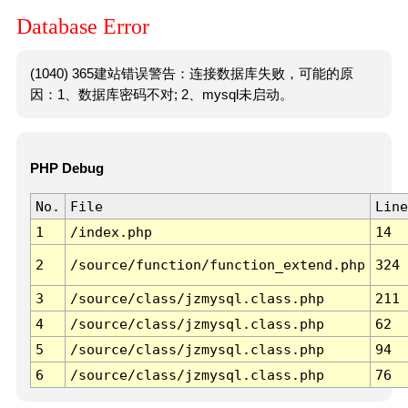
Database Error
(1040) 365建站错误警告：连接数据库失败，可能的原
因：1、数据库密码不对; 2、mysql未启动。
PHP Debug
No.
File
Line
1
/index.php
14
2
/source/function/function_extend.php
324
3
/source/class/jzmysql.class.php
211
4
/source/class/jzmysql.class.php
62
5
/source/class/jzmysql.class.php
94
6
/source/class/jzmysql.class.php
76