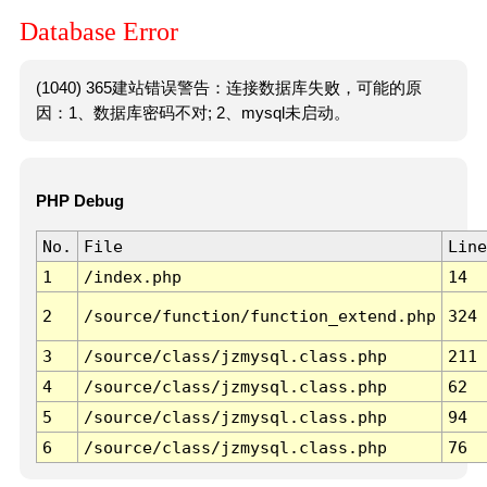
Database Error
(1040) 365建站错误警告：连接数据库失败，可能的原
因：1、数据库密码不对; 2、mysql未启动。
PHP Debug
No.
File
Line
1
/index.php
14
2
/source/function/function_extend.php
324
3
/source/class/jzmysql.class.php
211
4
/source/class/jzmysql.class.php
62
5
/source/class/jzmysql.class.php
94
6
/source/class/jzmysql.class.php
76