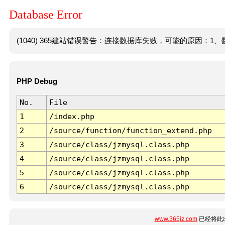
Database Error
(1040) 365建站错误警告：连接数据库失败，可能的原因：1、数
PHP Debug
No.
File
1
/index.php
2
/source/function/function_extend.php
3
/source/class/jzmysql.class.php
4
/source/class/jzmysql.class.php
5
/source/class/jzmysql.class.php
6
/source/class/jzmysql.class.php
www.365jz.com
已经将此