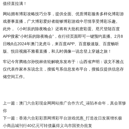
值径直拉满！
网站拥有博彩攻略技巧分享，提供全面、优质博彩服务多样化博彩游
戏赛事直播，广大博彩爱好者能够博彩游戏中尽情享受博彩乐趣。
此外，《小时辰的除夜晚会》还将有大批机密彩蛋。咫尺登陆百度
APP搜索“小时辰的除夜晚会”，在行径页面即可一键预约直播。2月8
日晚8点2024年澳门龙虎斗，来百度APP、百度极速版、百度畅听
版、悦目视频不雅看直播，和儿时偶像一说念登上穿越之旅！
牢记今宵腾格尔孙悦林依轮解晓东发布于：山西省声明：该文不雅点
仅代表作家本东说念主，搜狐号系信息发布平台，搜狐仅提供信息存
储空间工作。
上一篇：
澳门六合彩现金网网站推广合作方式_诬陷本命年，真会害惨
你
下一篇：
香港六合彩彩票网博彩平台游戏优惠_打造改日发展增长极
小商品城刊行40亿元可转债赢得义乌市国资办批复