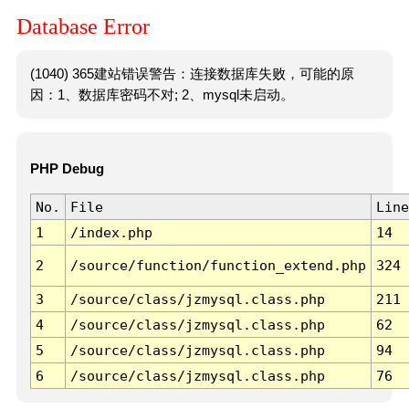
Database Error
(1040) 365建站错误警告：连接数据库失败，可能的原
因：1、数据库密码不对; 2、mysql未启动。
PHP Debug
No.
File
Line
1
/index.php
14
2
/source/function/function_extend.php
324
3
/source/class/jzmysql.class.php
211
4
/source/class/jzmysql.class.php
62
5
/source/class/jzmysql.class.php
94
6
/source/class/jzmysql.class.php
76