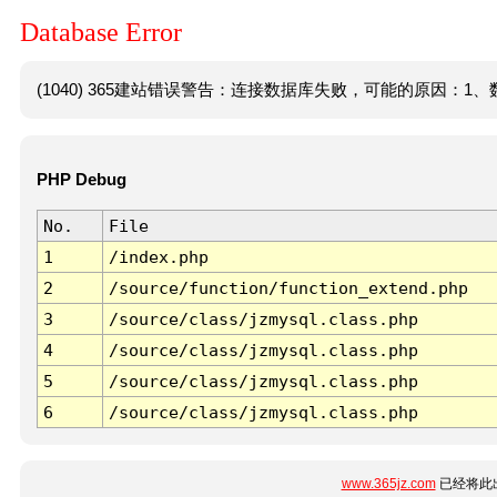
Database Error
(1040) 365建站错误警告：连接数据库失败，可能的原因：1、数
PHP Debug
No.
File
1
/index.php
2
/source/function/function_extend.php
3
/source/class/jzmysql.class.php
4
/source/class/jzmysql.class.php
5
/source/class/jzmysql.class.php
6
/source/class/jzmysql.class.php
www.365jz.com
已经将此