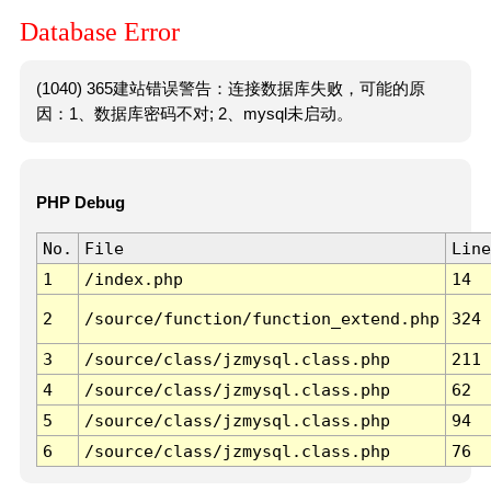
Database Error
(1040) 365建站错误警告：连接数据库失败，可能的原
因：1、数据库密码不对; 2、mysql未启动。
PHP Debug
No.
File
Line
1
/index.php
14
2
/source/function/function_extend.php
324
3
/source/class/jzmysql.class.php
211
4
/source/class/jzmysql.class.php
62
5
/source/class/jzmysql.class.php
94
6
/source/class/jzmysql.class.php
76