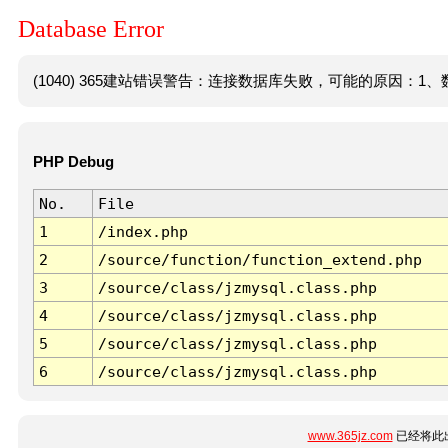
Database Error
(1040) 365建站错误警告：连接数据库失败，可能的原因：1、数
PHP Debug
No.
File
1
/index.php
2
/source/function/function_extend.php
3
/source/class/jzmysql.class.php
4
/source/class/jzmysql.class.php
5
/source/class/jzmysql.class.php
6
/source/class/jzmysql.class.php
www.365jz.com
已经将此