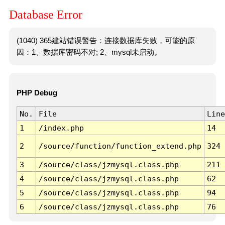
Database Error
(1040) 365建站错误警告：连接数据库失败，可能的原
因：1、数据库密码不对; 2、mysql未启动。
PHP Debug
No.
File
Line
1
/index.php
14
2
/source/function/function_extend.php
324
3
/source/class/jzmysql.class.php
211
4
/source/class/jzmysql.class.php
62
5
/source/class/jzmysql.class.php
94
6
/source/class/jzmysql.class.php
76