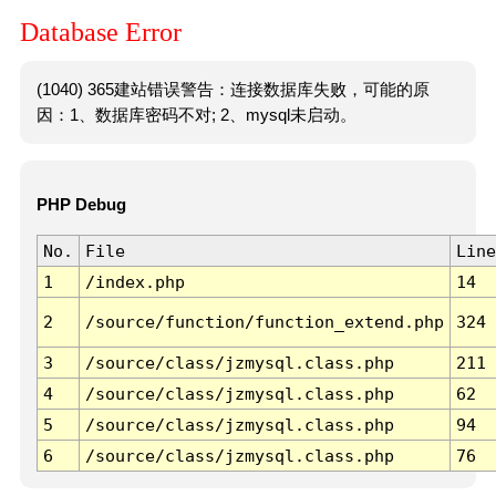
Database Error
(1040) 365建站错误警告：连接数据库失败，可能的原
因：1、数据库密码不对; 2、mysql未启动。
PHP Debug
No.
File
Line
1
/index.php
14
2
/source/function/function_extend.php
324
3
/source/class/jzmysql.class.php
211
4
/source/class/jzmysql.class.php
62
5
/source/class/jzmysql.class.php
94
6
/source/class/jzmysql.class.php
76