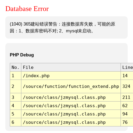
Database Error
(1040) 365建站错误警告：连接数据库失败，可能的原
因：1、数据库密码不对; 2、mysql未启动。
PHP Debug
No.
File
Line
1
/index.php
14
2
/source/function/function_extend.php
324
3
/source/class/jzmysql.class.php
211
4
/source/class/jzmysql.class.php
62
5
/source/class/jzmysql.class.php
94
6
/source/class/jzmysql.class.php
76