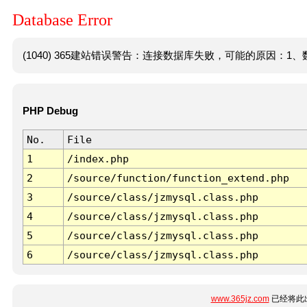
Database Error
(1040) 365建站错误警告：连接数据库失败，可能的原因：1、数
PHP Debug
No.
File
1
/index.php
2
/source/function/function_extend.php
3
/source/class/jzmysql.class.php
4
/source/class/jzmysql.class.php
5
/source/class/jzmysql.class.php
6
/source/class/jzmysql.class.php
www.365jz.com
已经将此