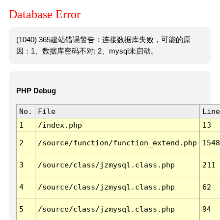
Database Error
(1040) 365建站错误警告：连接数据库失败，可能的原
因：1、数据库密码不对; 2、mysql未启动。
PHP Debug
No.
File
Line
1
/index.php
13
2
/source/function/function_extend.php
1548
3
/source/class/jzmysql.class.php
211
4
/source/class/jzmysql.class.php
62
5
/source/class/jzmysql.class.php
94