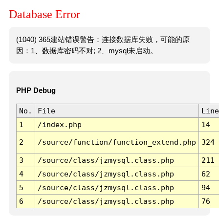
Database Error
(1040) 365建站错误警告：连接数据库失败，可能的原
因：1、数据库密码不对; 2、mysql未启动。
PHP Debug
No.
File
Line
1
/index.php
14
2
/source/function/function_extend.php
324
3
/source/class/jzmysql.class.php
211
4
/source/class/jzmysql.class.php
62
5
/source/class/jzmysql.class.php
94
6
/source/class/jzmysql.class.php
76