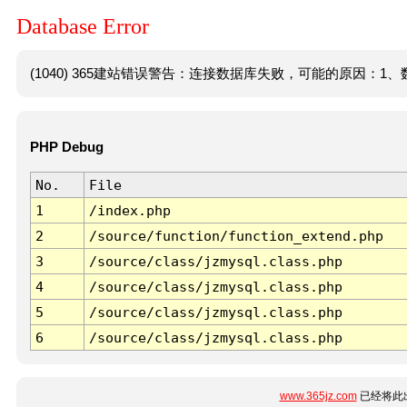
Database Error
(1040) 365建站错误警告：连接数据库失败，可能的原因：1、数
PHP Debug
No.
File
1
/index.php
2
/source/function/function_extend.php
3
/source/class/jzmysql.class.php
4
/source/class/jzmysql.class.php
5
/source/class/jzmysql.class.php
6
/source/class/jzmysql.class.php
www.365jz.com
已经将此