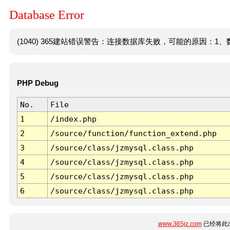
Database Error
(1040) 365建站错误警告：连接数据库失败，可能的原因：1、数
PHP Debug
No.
File
1
/index.php
2
/source/function/function_extend.php
3
/source/class/jzmysql.class.php
4
/source/class/jzmysql.class.php
5
/source/class/jzmysql.class.php
6
/source/class/jzmysql.class.php
www.365jz.com
已经将此