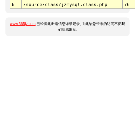
6
/source/class/jzmysql.class.php
76
www.365jz.com
已经将此出错信息详细记录, 由此给您带来的访问不便我
们深感歉意.