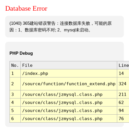
Database Error
(1040) 365建站错误警告：连接数据库失败，可能的原
因：1、数据库密码不对; 2、mysql未启动。
PHP Debug
No.
File
Line
1
/index.php
14
2
/source/function/function_extend.php
324
3
/source/class/jzmysql.class.php
211
4
/source/class/jzmysql.class.php
62
5
/source/class/jzmysql.class.php
94
6
/source/class/jzmysql.class.php
76