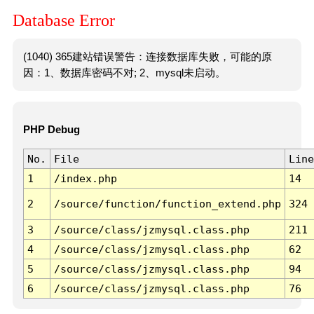
Database Error
(1040) 365建站错误警告：连接数据库失败，可能的原
因：1、数据库密码不对; 2、mysql未启动。
PHP Debug
No.
File
Line
1
/index.php
14
2
/source/function/function_extend.php
324
3
/source/class/jzmysql.class.php
211
4
/source/class/jzmysql.class.php
62
5
/source/class/jzmysql.class.php
94
6
/source/class/jzmysql.class.php
76