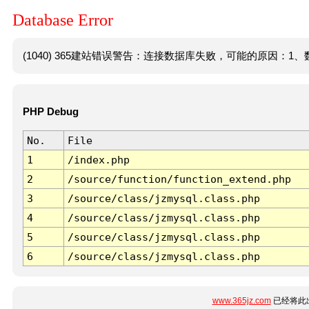
Database Error
(1040) 365建站错误警告：连接数据库失败，可能的原因：1、数
PHP Debug
No.
File
1
/index.php
2
/source/function/function_extend.php
3
/source/class/jzmysql.class.php
4
/source/class/jzmysql.class.php
5
/source/class/jzmysql.class.php
6
/source/class/jzmysql.class.php
www.365jz.com
已经将此