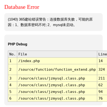
Database Error
(1040) 365建站错误警告：连接数据库失败，可能的原
因：1、数据库密码不对; 2、mysql未启动。
PHP Debug
No.
File
Line
1
/index.php
14
2
/source/function/function_extend.php
324
3
/source/class/jzmysql.class.php
211
4
/source/class/jzmysql.class.php
62
5
/source/class/jzmysql.class.php
94
6
/source/class/jzmysql.class.php
76