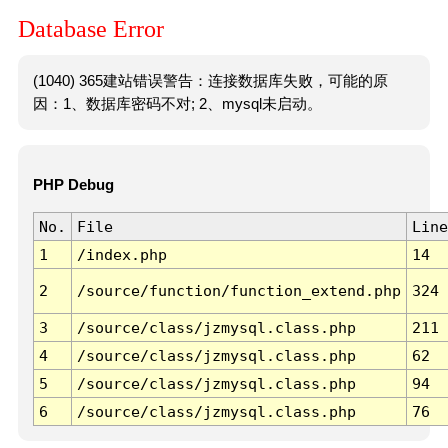
Database Error
(1040) 365建站错误警告：连接数据库失败，可能的原
因：1、数据库密码不对; 2、mysql未启动。
PHP Debug
No.
File
Line
1
/index.php
14
2
/source/function/function_extend.php
324
3
/source/class/jzmysql.class.php
211
4
/source/class/jzmysql.class.php
62
5
/source/class/jzmysql.class.php
94
6
/source/class/jzmysql.class.php
76