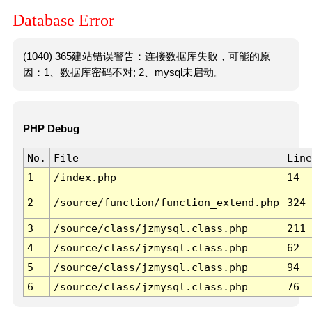
Database Error
(1040) 365建站错误警告：连接数据库失败，可能的原
因：1、数据库密码不对; 2、mysql未启动。
PHP Debug
No.
File
Line
1
/index.php
14
2
/source/function/function_extend.php
324
3
/source/class/jzmysql.class.php
211
4
/source/class/jzmysql.class.php
62
5
/source/class/jzmysql.class.php
94
6
/source/class/jzmysql.class.php
76