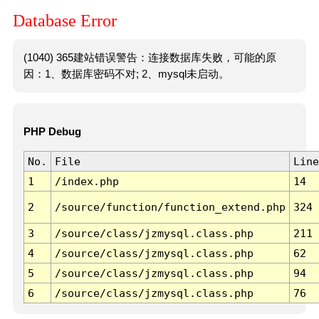
Database Error
(1040) 365建站错误警告：连接数据库失败，可能的原
因：1、数据库密码不对; 2、mysql未启动。
PHP Debug
No.
File
Line
1
/index.php
14
2
/source/function/function_extend.php
324
3
/source/class/jzmysql.class.php
211
4
/source/class/jzmysql.class.php
62
5
/source/class/jzmysql.class.php
94
6
/source/class/jzmysql.class.php
76