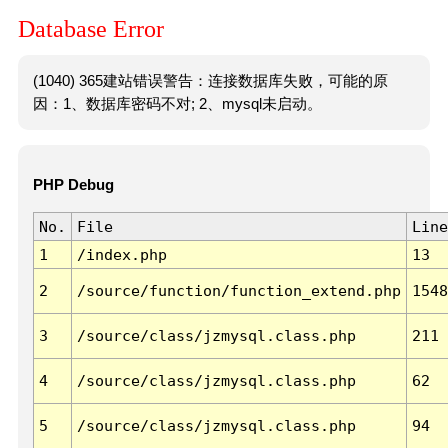
Database Error
(1040) 365建站错误警告：连接数据库失败，可能的原
因：1、数据库密码不对; 2、mysql未启动。
PHP Debug
No.
File
Line
1
/index.php
13
2
/source/function/function_extend.php
1548
3
/source/class/jzmysql.class.php
211
4
/source/class/jzmysql.class.php
62
5
/source/class/jzmysql.class.php
94