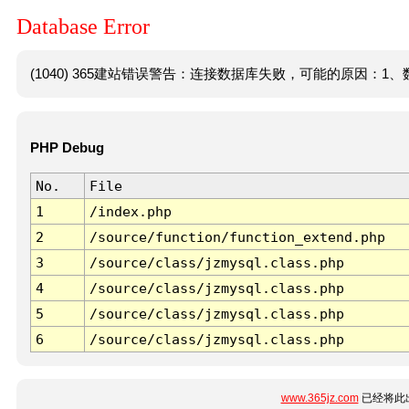
Database Error
(1040) 365建站错误警告：连接数据库失败，可能的原因：1、数
PHP Debug
No.
File
1
/index.php
2
/source/function/function_extend.php
3
/source/class/jzmysql.class.php
4
/source/class/jzmysql.class.php
5
/source/class/jzmysql.class.php
6
/source/class/jzmysql.class.php
www.365jz.com
已经将此