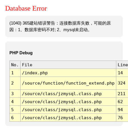
Database Error
(1040) 365建站错误警告：连接数据库失败，可能的原
因：1、数据库密码不对; 2、mysql未启动。
PHP Debug
No.
File
Line
1
/index.php
14
2
/source/function/function_extend.php
324
3
/source/class/jzmysql.class.php
211
4
/source/class/jzmysql.class.php
62
5
/source/class/jzmysql.class.php
94
6
/source/class/jzmysql.class.php
76