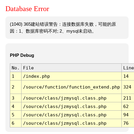
Database Error
(1040) 365建站错误警告：连接数据库失败，可能的原
因：1、数据库密码不对; 2、mysql未启动。
PHP Debug
No.
File
Line
1
/index.php
14
2
/source/function/function_extend.php
324
3
/source/class/jzmysql.class.php
211
4
/source/class/jzmysql.class.php
62
5
/source/class/jzmysql.class.php
94
6
/source/class/jzmysql.class.php
76