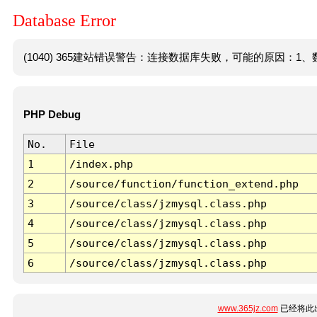
Database Error
(1040) 365建站错误警告：连接数据库失败，可能的原因：1、数
PHP Debug
No.
File
1
/index.php
2
/source/function/function_extend.php
3
/source/class/jzmysql.class.php
4
/source/class/jzmysql.class.php
5
/source/class/jzmysql.class.php
6
/source/class/jzmysql.class.php
www.365jz.com
已经将此