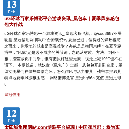
13
Feb
uG环球百家乐博彩平台游戏资讯_凰包车｜夏季风凉感包
包大作战
uG环球百家乐博彩平台游戏资讯_ 皇冠客服飞机：@seo3687亚星
轮盘 皇冠信用网 博彩平台游戏资讯 夏至已过，信得过的燥热也随
之而来，你场地的城市是高温难耐？亦或是是梅雨束缚？在夏季穿
搭中，“风凉”定是必不成少的关节词，岂论从材质、方法、到外不
雅，澄莹减负不冗杂，惟有把执好这些元素，视觉上减10°C也不在
话下。 本期践诺，就奴隶《凰包车》全部，从包包开赴到合座，望
望女明星们在燥热降临之际，怎么作风与活力兼具，残害拿捏独具
特点地夏季风凉氛围感～ 网络赌博危害 皇冠hg86a 充值 皇冠足球
u
皇冠信用
12
Feb
太阳城集团网站.com博彩平台提现 | 中国涵养部：将为离