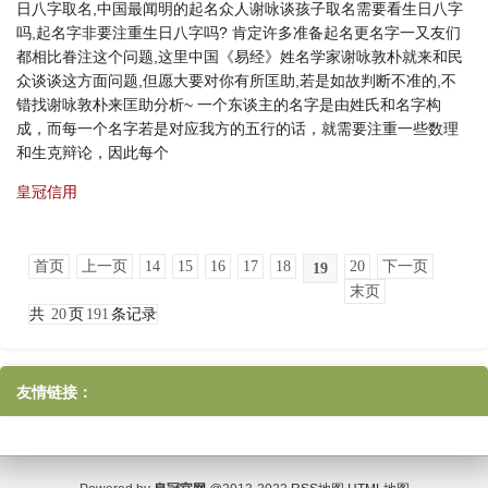
日八字取名,中国最闻明的起名众人谢咏谈孩子取名需要看生日八字
吗,起名字非要注重生日八字吗? 肯定许多准备起名更名字一又友们
都相比眷注这个问题,这里中国《易经》姓名学家谢咏敦朴就来和民
众谈谈这方面问题,但愿大要对你有所匡助,若是如故判断不准的,不
错找谢咏敦朴来匡助分析~ 一个东谈主的名字是由姓氏和名字构
成，而每一个名字若是对应我方的五行的话，就需要注重一些数理
和生克辩论，因此每个
皇冠信用
首页
上一页
14
15
16
17
18
20
下一页
19
末页
共
20
页
191
条记录
友情链接：