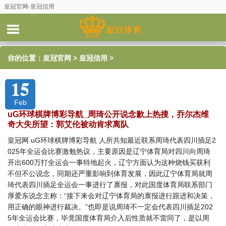
皇冠官网-皇冠信用
你的位置：
皇冠官网
>
皇冠信用
>
15
Feb
uG环球棋牌博彩导航_周琦公开说念歉上热搜，乔尔杰维
奇大失所望：郭艾伦被动肯求离队
皇冠网 uG环球棋牌博彩导航 人所共知最近联系周琦代表四川插足2
025年全运会比赛激勉热议，主要原因是辽宁体育局对四川向周琦
开出600万打全运会一事特地起火，辽宁方面认为这种烧钱买获利
不但不公说念，同期还严重影响到体育发展，因此辽宁体育局就周
琦代表四川插足全运会一事进行了禀报，对此国度体育局联系部门
厚爱东说念主称：“接下来会对辽宁体育局的禀报进行跟进和决策，
用正确的眼神进行裁决。”也即是说周琦不一定会代表四川插足202
5年全运会比赛，毕竟国度体育局介入后性质就不雷同了，是以周