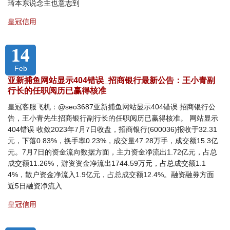
琦本东说念主也意志到
皇冠信用
14
Feb
亚新捕鱼网站显示404错误_招商银行最新公告：王小青副
行长的任职阅历已赢得核准
皇冠客服飞机：@seo3687亚新捕鱼网站显示404错误 招商银行公
告，王小青先生招商银行副行长的任职阅历已赢得核准。 网站显示
404错误 收敛2023年7月7日收盘，招商银行(600036)报收于32.31
元，下落0.83%，换手率0.23%，成交量47.28万手，成交额15.3亿
元。7月7日的资金流向数据方面，主力资金净流出1.72亿元，占总
成交额11.26%，游资资金净流出1744.59万元，占总成交额1.1
4%，散户资金净流入1.9亿元，占总成交额12.4%。融资融券方面
近5日融资净流入
皇冠信用