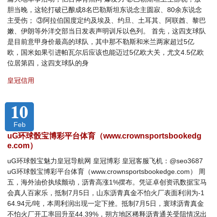
胆当晚，这轮打破已酿成8名巴勒斯坦东说念主圆寂、80余东说念
主受伤； ③阿拉伯国度定约及埃及、约旦、土耳其、阿联酋、黎巴
嫩、伊朗等外洋交部当日发表声明训斥以色列。 首先，这四支球队
是目前意甲身价最高的球队，其中那不勒斯和米兰两家超过5亿
欧，国米如果引进帕瓦尔后应该也能迈过5亿欧大关，尤文4.5亿欧
位居第四，这四支球队的身
皇冠信用
10
Feb
uG环球骰宝博彩平台体育（www.crownsportsbookedg
e.com）
uG环球骰宝魅力皇冠导航网 皇冠博彩 皇冠客服飞机：@seo3687
uG环球骰宝博彩平台体育（www.crownsportsbookedge.com） 周
五，海外油价执续颤动，沥青高涨1%摆布。凭证卓创资讯数据宝马
会真人百家乐，抵制7月5日，山东沥青真金不怕火厂表面利润为-1
64.94元/吨，本周利润出现一定下挫。抵制7月5日，寰球沥青真金
不怕火厂开工率回升至44.39%，朔方地区稀释沥青通关受阻情况出